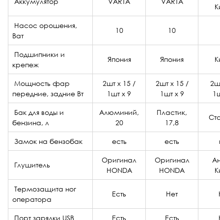
Аккумулятор
VARTA
VARTA
К
Насос орошения,
10
10
Ват
Подшипники и
Япония
Япония
К
крепеж
Мощность фар
2шт х 15 /
2шт х 15 /
2шт
передние, задние Вт
1шт х 9
1шт х 9
1ш
Бак для воды и
Алюминий,
Пластик,
Ста
бензина, л
20
17,8
Замок на бензобак
есть
есть
Оригинал
Оригинал
А
Глушитель
HONDA
HONDA
К
Термозащита ног
Есть
Нет
оператора
Порт зарядки USB
Есть
Есть