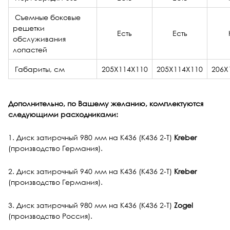
Съемные боковые
решетки
Есть
Есть
обслуживания
лопастей
Габариты, см
205X114X110
205X114X110
206X
Дополнительно, по Вашему желанию, комплектуются
следующими р
асходниками:
1. Диск затирочный 980 мм на К436 (К436 2-Т)
Kreber
(производство Германия).
2. Диск затирочный 940 мм на К436 (К436 2-Т)
Kreber
(производство Германия).
3. Диск затирочный 980 мм на К436 (К436 2-Т)
Z
ogel
(производство Россия).