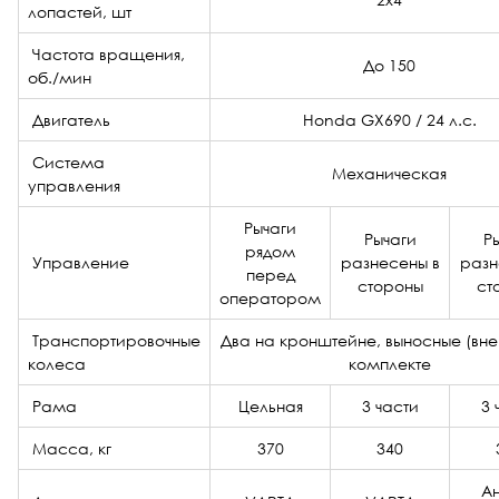
лопастей, шт
Частота вращения,
До 150
об./мин
Двигатель
Honda GX690 / 24 л.с.
Система
Механическая
управления
Рычаги
Рычаги
Р
рядом
Управление
разнесены в
разн
перед
стороны
ст
оператором
Транспортировочные
Два на кронштейне, выносные (вне
колеса
комплекте
Рама
Цельная
3 части
3 
Масса, кг
370
340
А