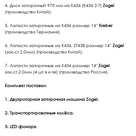
4. Диск затирочный 970 мм на К436 (К436 2-Т)
Z
ogel
(производство Китай).
5. Лопасти затирочные на К436 размер 14''
Kreber
(производство Германия).
6. Лопасти затирочные на К436, ZT438 размер 14''
Z
ogel
(зак.ст.2,0мм) (производство Китай).
7. Лопасти затирочные на К436 размер 14"
Z
ogel
,
зак.ст.2,0мм (4 шт в к-те) (производство Россия).
Комплект поставки:
1.
Двухроторная затирочная машина
Zogel
.
2. Транспортировочные колёса.
3.
LED фонаря.