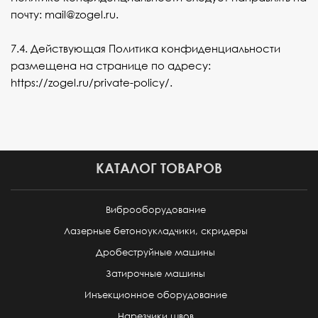
почту:
mail@zogel.ru
.
7.4. Действующая Политика конфиденциальности
размещена на странице по адресу:
https://zogel.ru/private-policy/
.
КАТАЛОГ ТОВАРОВ
Виброоборудование
Лазерные бетоноукладчики, скридеры
Дробеструйные машины
Затирочные машины
Инъекционное оборудование
Нарезчики швов