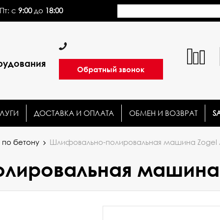
Пт: с
9:00
до
18:00
рудования
Обратный звонок
ЛУГИ
ДОСТАВКА И ОПЛАТА
ОБМЕН И ВОЗВРАТ
S
по бетону
Шлифовально-полировальная машина Zogel 
лировальная машина 