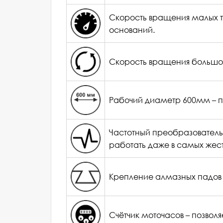
Плюсы:
Скорость вращения малых тр
Производительность, м<sup>2</sup>/
оснований.
Напряжение сети, V
Скорость вращения, об./мин.
Скорость вращения большого
Минусы:
Рабочий диаметр 600мм – 
Частотный преобразователь
работать даже в самых жест
Ваш комментарий:
Крепление алмазных падов 
Счётчик моточасов – позвол