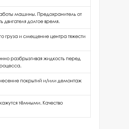
работы машины. Предохранитель от
 двигателя долгое время.
Оставить отзыв
го груза и смещение центра тяжести
Согласие на
обработку персональных
данных
енно разбрызгивая жидкость перед
процесса.
анесение покрытий и/или демонтаж
кажутся тёмными. Качество