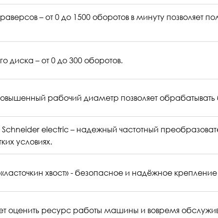
аверсов – от 0 до 1500 оборотов в минуту позволяет п
час
45
380
0-1500
 диска – от 0 до 300 оборотов.
повышенный рабочий диаметр позволяет обрабатывать
 Schneider electric – надежный частотный преобразов
ких условиях.
«ласточкин хвост» - безопасное и надёжное креплени
яет оценить ресурс работы машины и вовремя обслужив