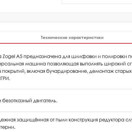
Технические характеристики
ogel А5 предназначена для шлифовки и полировки по
Zogel
версальная машина позволяющая выполнять широкий спе
покрытий, включая бучардирование, демонтаж старых п
330
ГРИ.
123
130
и безотказный двигатель.
65
дежная защищённая от пыли конструкция редуктора с
5,5
терни.
60