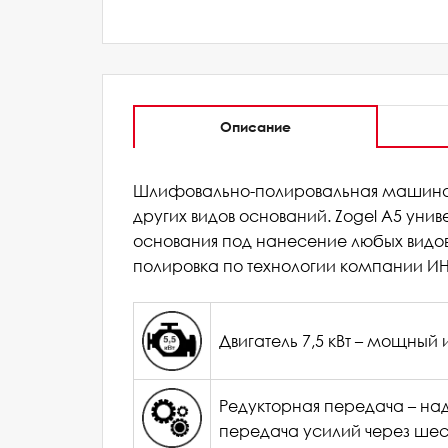
Описание
Шлифовально-полировальная машина Z
Бренд
других видов оснований. Zogel A5 уни
Добавьте свой отзыв!
основания под нанесение любых видов 
Вес, кг
полировка по технологии компании ИН
Длина, см
Рейтинг
Высота, см
Двигатель 7,5 кВт – мощный 
Рекомендуете товар?
Ширина, см
Редукторная передача – на
Да
Нет
Мощность, кВт
передача усилий через шес
Ширина убираемой поверхности, см