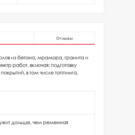
Отзывы
лов из бетона, мрамора, гранита и
ктр работ, включая: подготовку
окрытий, в том числе топпинга,
Ваш отзыв поможет другим покупателям сделать правильный выбор. Спасибо, что делитесь своим опытом!
лужит дольше, чем ременная