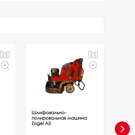
Шлифовально-
Шлифо
полировальная машина
полир
Zogel А5
Zogel 