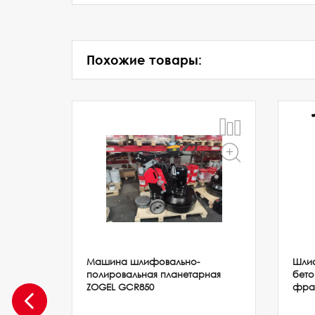
Похожие товары:
Машина шлифовально-
Шли
на
полировальная планетарная
бето
ZOGEL GCR850
фра