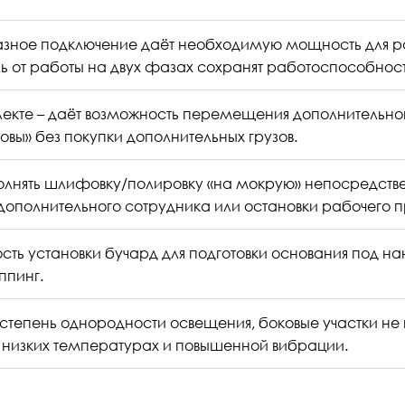
азное подключение даёт необходимую мощность для 
E-mail
*
:
 от работы на двух фазах сохранят работоспособность
лекте – даёт возможность перемещения дополнительно
вы» без покупки дополнительных грузов.
ыполнять шлифовку/полировку «на мокрую» непосредств
дополнительного сотрудника или остановки рабочего 
сть установки бучард для подготовки основания под н
ппинг.
степень однородности освещения, боковые участки не 
 низких температурах и повышенной вибрации.