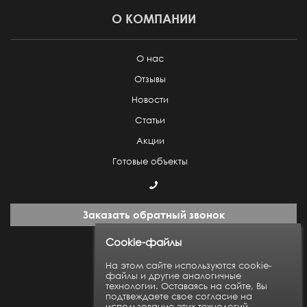
О КОМПАНИИ
О нас
Отзывы
Новости
Статьи
Акции
Готовые объекты
Заказать обратный звонок
Cookie-файлы
Пн-Пт: с 9:00 до 18:00
На этом сайте используются cookie-
файлы и другие аналогичные
технологии. Оставаясь на сайте, Вы
Карта сайта
подтвеждаете свое согласие на
использование этих технологий.