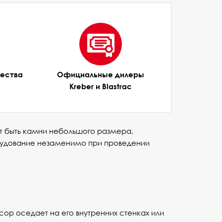
чества
Официальные дилеры
Kreber и Blastrac
т быть камни небольшого размера,
орудование незаменимо при проведении
ор оседает на его внутренних стенках или