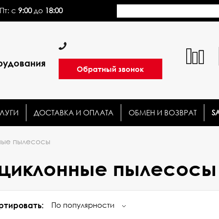
Пт: с
9:00
до
18:00
рудования
Обратный звонок
ЛУГИ
ДОСТАВКА И ОПЛАТА
ОБМЕН И ВОЗВРАТ
S
ые пылесосы
циклонные пылесосы
По популярности
ртировать: