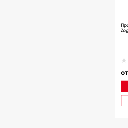
Пр
Zog
от