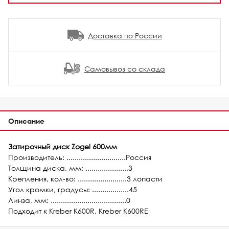
Доставка по России
Самовывоз со склада
Описание
Затирочный диск Zogel 600мм
Производитель: .............................Россия
Толщина диска, мм: .....................3
Крепления, кол-во: ........................3 лопасти
Угол кромки, градусы: ..................45
Линза, мм: .....................................0
Подходит к Kreber K600R, Kreber K600RE