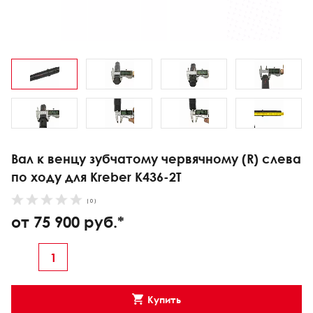
Вал к венцу зубчатому червячному (R) слева
по ходу для Kreber K436-2T
( 0 )
от 75 900 руб.*
Купить