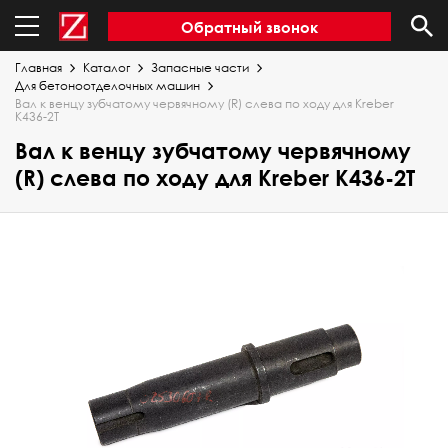
Обратный звонок
Главная
Каталог
Запасные части
Для бетоноотделочных машин
Вал к венцу зубчатому червячному (R) слева по ходу для Kreber
K436-2T
Вал к венцу зубчатому червячному
(R) слева по ходу для Kreber K436-2T