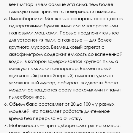
вентилятор и чем больше эта сила, тем более
тяжелую пыль притянет с поверхности пылесос.
Пылесборники. Мешковые аппараты оснащаются
одноразовыми бумажными или многоразовыми
тканевыми мешками. Первые предпочтительнее
для устранения пыли, а тканевые — для более
крупного мусора. Безмешковый агрегат с
аквафильтром содержит емкость со вспененной
водой, в которой задерживается крупная пыль, а
мелкую пыль ловит сепаратор. Безмешковый
«циклонный» (контейнерный) пылесос удаляет
увлажненный мусор, собирает жидкости. Часто
модели оснащаются сразу несколькими типами
пылесборников.
Объем бака составляет от 20 до 100 л у разных
моделей, что позволяет работать длительное
время без перерыва на очистку.
Мобильность — при подборе смотрят на колеса:
рояльный тип колес при передвижении аппарата